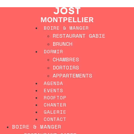
Aller
MEILLEUR TARIF GARANTI SUR NOTRE SITE
au
contenu
BOIRE & MANGER
RESTAURANT GABIE
BRUNCH
DORMIR
CHAMBRES
DORTOIRS
APPARTEMENTS
AGENDA
EVENTS
ROOFTOP
CHANTER
GALERIE
CONTACT
BOIRE & MANGER