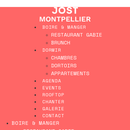
Aller
MEILLEUR TARIF GARANTI SUR NOTRE SITE
au
contenu
BOIRE & MANGER
RESTAURANT GABIE
BRUNCH
DORMIR
CHAMBRES
DORTOIRS
APPARTEMENTS
AGENDA
EVENTS
ROOFTOP
CHANTER
GALERIE
CONTACT
BOIRE & MANGER